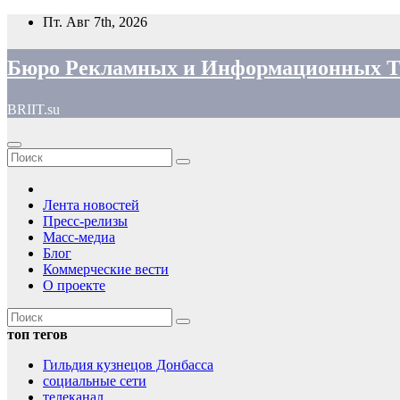
Перейти
Пт. Авг 7th, 2026
к
содержимому
Бюро Рекламных и Информационных Т
BRIIT.su
Лента новостей
Пресс-релизы
Масс-медиа
Блог
Коммерческие вести
О проекте
топ тегов
Гильдия кузнецов Донбасса
социальные сети
телеканал