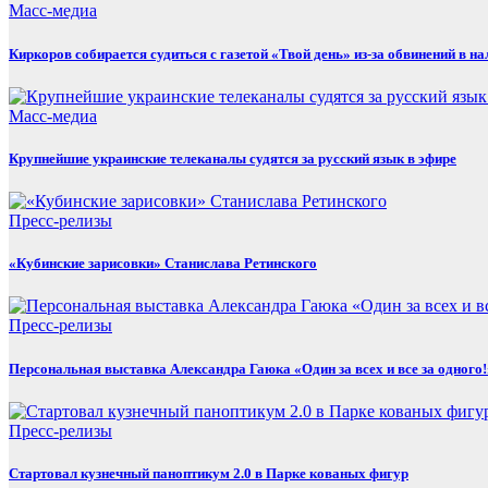
Масс-медиа
Киркоров собирается судиться с газетой «Твой день» из-за обвинений в 
Масс-медиа
Крупнейшие украинские телеканалы судятся за русский язык в эфире
Пресс-релизы
«Кубинские зарисовки» Станислава Ретинского
Пресс-релизы
Персональная выставка Александра Гаюка «Один за всех и все за одного!
Пресс-релизы
Стартовал кузнечный паноптикум 2.0 в Парке кованых фигур