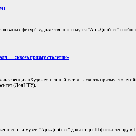
ур
рк кованых фигур" художественного музея "Арт-Донбасс" сообщи
алл — сквозь призму столетий»
я конференция «Художественный металл - сквозь призму столети
рситет (ДонНТУ).
ественный музей "Арт-Донбасс" дали старт III фото-пленэру в П