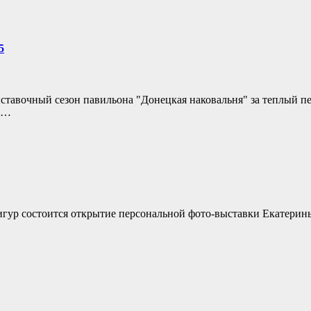
5
ыставочный сезон павильона "Донецкая наковальня" за теплый п
ие…
фигур состоится открытие персональной фото-выставки Екатерин