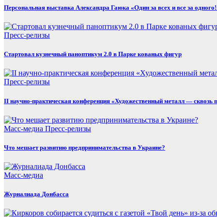
Персональная выставка Александра Гаюка «Один за всех и все за одного!
Пресс-релизы
Стартовал кузнечный паноптикум 2.0 в Парке кованых фигур
Пресс-релизы
II научно-практическая конференция «Художественный металл — сквозь 
Масс-медиа
Пресс-релизы
Что мешает развитию предпринимательства в Украине?
Масс-медиа
Журналиада Донбасса