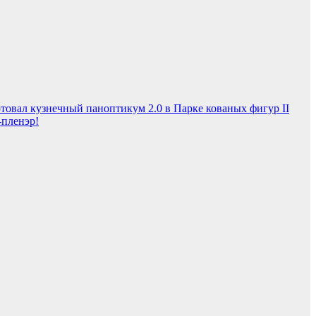
товал кузнечный паноптикум 2.0 в Парке кованых фигур
II
-пленэр!