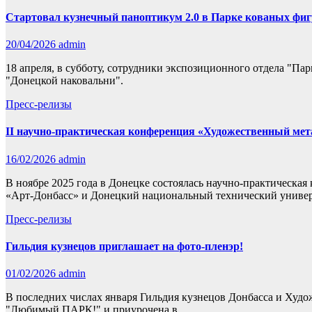
Стартовал кузнечный паноптикум 2.0 в Парке кованых фиг
20/04/2026
admin
18 апреля, в субботу, сотрудники экспозиционного отдела "Па
"Донецкой наковальни".
Пресс-релизы
II научно-практическая конференция «Художественный мет
16/02/2026
admin
В ноябре 2025 года в Донецке состоялась научно-практическа
«Арт-Донбасс» и Донецкий национальный технический униве
Пресс-релизы
Гильдия кузнецов приглашает на фото-пленэр!
01/02/2026
admin
В последних числах января Гильдия кузнецов Донбасса и Худож
"Любимый ПАРК!" и приурочена в…