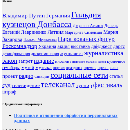
Метки
Гильдия
Владимир Путин
Германия
кузнецов Донбасса
Джулиан Ассанж
Донецк
Латвия
Мария
Евгений Лавриненко
Маргарита Симоньян
Парк кованых фигур
Захарова
Пальма Мерцалова
Роскомнадзор
дайджест
Украина
акция
выставка
дартс
журналистика
журналист
дезинформация
дискриминация
закон
издание
запрет
иноагент
кузнечное
интернет-магазин
квота
музыка
музей
семиборье
портал
праздник
премия
пресс-релиз
социальные сети
радио
проект
статья
санкции
телеканал
фестиваль
суд
телевидение
турнир
штраф
Юридическая информация
Политика в отношении обработки персональных
данных