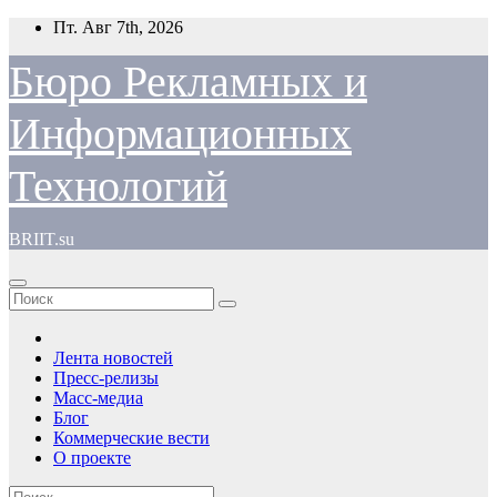
Перейти
Пт. Авг 7th, 2026
к
содержимому
Бюро Рекламных и
Информационных
Технологий
BRIIT.su
Лента новостей
Пресс-релизы
Масс-медиа
Блог
Коммерческие вести
О проекте