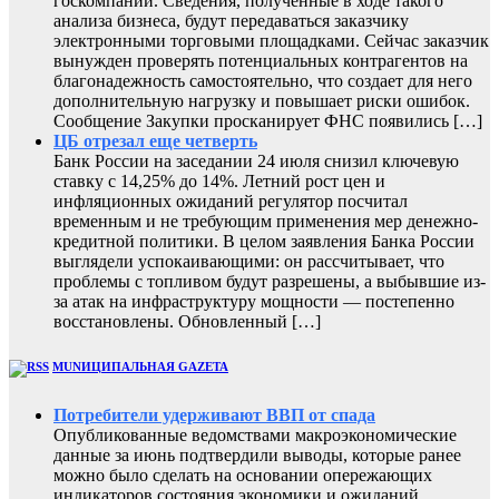
госкомпаний. Сведения, полученные в ходе такого
анализа бизнеса, будут передаваться заказчику
электронными торговыми площадками. Сейчас заказчик
вынужден проверять потенциальных контрагентов на
благонадежность самостоятельно, что создает для него
дополнительную нагрузку и повышает риски ошибок.
Сообщение Закупки просканирует ФНС появились […]
ЦБ отрезал еще четверть
Банк России на заседании 24 июля снизил ключевую
ставку с 14,25% до 14%. Летний рост цен и
инфляционных ожиданий регулятор посчитал
временным и не требующим применения мер денежно-
кредитной политики. В целом заявления Банка России
выглядели успокаивающими: он рассчитывает, что
проблемы с топливом будут разрешены, а выбывшие из-
за атак на инфраструктуру мощности — постепенно
восстановлены. Обновленный […]
MUNИЦИПАЛЬНАЯ GAZЕТА
Потребители удерживают ВВП от спада
Опубликованные ведомствами макроэкономические
данные за июнь подтвердили выводы, которые ранее
можно было сделать на основании опережающих
индикаторов состояния экономики и ожиданий