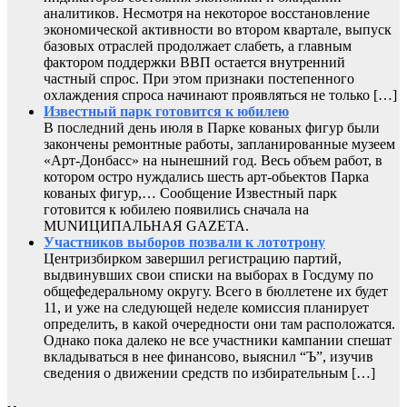
аналитиков. Несмотря на некоторое восстановление
экономической активности во втором квартале, выпуск
базовых отраслей продолжает слабеть, а главным
фактором поддержки ВВП остается внутренний
частный спрос. При этом признаки постепенного
охлаждения спроса начинают проявляться не только […]
Известный парк готовится к юбилею
В последний день июля в Парке кованых фигур были
закончены ремонтные работы, запланированные музеем
«Арт-Донбасс» на нынешний год. Весь объем работ, в
котором остро нуждались шесть арт-обьектов Парка
кованых фигур,… Сообщение Известный парк
готовится к юбилею появились сначала на
MUNИЦИПАЛЬНАЯ GAZЕТА.
Участников выборов позвали к лототрону
Центризбирком завершил регистрацию партий,
выдвинувших свои списки на выборах в Госдуму по
общефедеральному округу. Всего в бюллетене их будет
11, и уже на следующей неделе комиссия планирует
определить, в какой очередности они там расположатся.
Однако пока далеко не все участники кампании спешат
вкладываться в нее финансово, выяснил “Ъ”, изучив
сведения о движении средств по избирательным […]